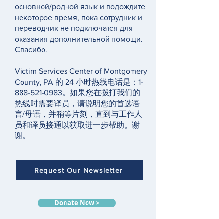
основной/родной язык и подождите
некоторое время, пока сотрудник и
переводчик не подключатся для
оказания дополнительной помощи.
Спасибо.
Victim Services Center of Montgomery
County, PA 的 24 小时热线电话是：1-
888-521-0983。如果您在拨打我们的
热线时需要译员，请说明您的首选语
言/母语，并稍等片刻，直到与工作人
员和译员接通以获取进一步帮助。谢
谢。
Request Our Newsletter
Donate Now >