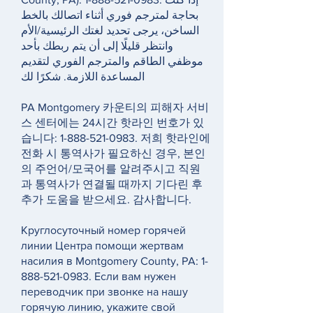
بحاجة لمترجم فوري أثناء اتصالك بالخط
الساخن، يرجى تحديد لغتك الرئيسية/الأم
وانتظر قليلًا إلى أن يتم ربطك بأحد
موظفي الطاقم والمترجم الفوري لتقديم
المساعدة اللازمة. شكرًا لك
PA Montgomery 카운티의 피해자 서비
스 센터에는 24시간 핫라인 번호가 있
습니다:
1-888-521-0983
. 저희 핫라인에
전화 시 통역사가 필요하신 경우, 본인
의 주언어/모국어를 알려주시고 직원
과 통역사가 연결될 때까지 기다린 후
추가 도움을 받으세요. 감사합니다.
Круглосуточный номер горячей
линии Центра помощи жертвам
насилия в Montgomery County, PA:
1-
888-521-0983
. Если вам нужен
переводчик при звонке на нашу
горячую линию, укажите свой