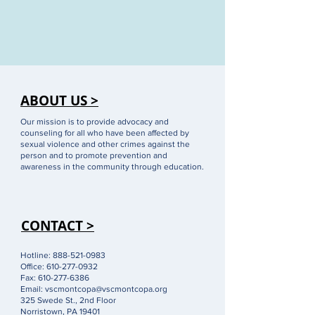
ABOUT US >
Our mission is to provide advocacy and
counseling for all who have been affected by
sexual violence and other crimes against the
person and to promote prevention and
awareness in the community through education.
CONTACT >
Hotline:
888-521-0983
Office:
610-277-0932
Fax:
610-277-6386
Email:
vscmontcopa@vscmontcopa.org
325 Swede St., 2nd Floor
Norristown, PA 19401