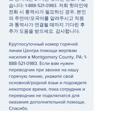
습니다:
1-888-521-0983
. 저희 핫라인에
전화 시 통역사가 필요하신 경우, 본인
의 주언어/모국어를 알려주시고 직원
과 통역사가 연결될 때까지 기다린 후
추가 도움을 받으세요. 감사합니다.
Круглосуточный номер горячей
линии Центра помощи жертвам
насилия в Montgomery County, PA:
1-
888-521-0983
. Если вам нужен
переводчик при звонке на нашу
горячую линию, укажите свой
основной/родной язык и подождите
некоторое время, пока сотрудник и
переводчик не подключатся для
оказания дополнительной помощи.
Спасибо.
Victim Services Center of Montgomery
County, PA 的 24 小时热线电话是：1-