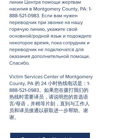
линии Центра помощи жертвам
насилия в Montgomery County, PA:
1-
888-521-0983
. Если вам нужен
переводчик при звонке на нашу
горячую линию, укажите свой
основной/родной язык и подождите
некоторое время, пока сотрудник и
переводчик не подключатся для
оказания дополнительной помощи.
Спасибо.
Victim Services Center of Montgomery
County, PA 的 24 小时热线电话是：1-
888-521-0983。如果您在拨打我们的
热线时需要译员，请说明您的首选语
言/母语，并稍等片刻，直到与工作人
员和译员接通以获取进一步帮助。谢
谢。