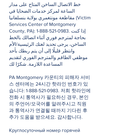
خط الاتصال الساخن المتاح على مدار
الساعة لمركز خدمات الضحايا في
مقاطعة مونتغمري بولاية بنسلفانيا (Victim
Services Center of Montgomery
County, PA):
1-888-521-0983
. إذا كنت
بحاجة لمترجم فوري أثناء اتصالك بالخط
الساخن، يرجى تحديد لغتك الرئيسية/الأم
وانتظر قليلًا إلى أن يتم ربطك بأحد
موظفي الطاقم والمترجم الفوري لتقديم
المساعدة اللازمة. شكرًا لك
PA Montgomery 카운티의 피해자 서비
스 센터에는 24시간 핫라인 번호가 있
습니다:
1-888-521-0983
. 저희 핫라인에
전화 시 통역사가 필요하신 경우, 본인
의 주언어/모국어를 알려주시고 직원
과 통역사가 연결될 때까지 기다린 후
추가 도움을 받으세요. 감사합니다.
Круглосуточный номер горячей