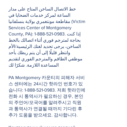
خط الاتصال الساخن المتاح على مدار
الساعة لمركز خدمات الضحايا في
مقاطعة مونتغمري بولاية بنسلفانيا (Victim
Services Center of Montgomery
County, PA):
1-888-521-0983
. إذا كنت
بحاجة لمترجم فوري أثناء اتصالك بالخط
الساخن، يرجى تحديد لغتك الرئيسية/الأم
وانتظر قليلًا إلى أن يتم ربطك بأحد
موظفي الطاقم والمترجم الفوري لتقديم
المساعدة اللازمة. شكرًا لك
PA Montgomery 카운티의 피해자 서비
스 센터에는 24시간 핫라인 번호가 있
습니다:
1-888-521-0983
. 저희 핫라인에
전화 시 통역사가 필요하신 경우, 본인
의 주언어/모국어를 알려주시고 직원
과 통역사가 연결될 때까지 기다린 후
추가 도움을 받으세요. 감사합니다.