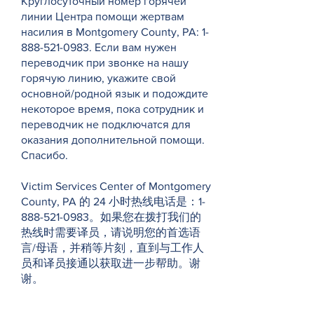
Круглосуточный номер горячей
линии Центра помощи жертвам
насилия в Montgomery County, PA:
1-
888-521-0983
. Если вам нужен
переводчик при звонке на нашу
горячую линию, укажите свой
основной/родной язык и подождите
некоторое время, пока сотрудник и
переводчик не подключатся для
оказания дополнительной помощи.
Спасибо.
Victim Services Center of Montgomery
County, PA 的 24 小时热线电话是：1-
888-521-0983。如果您在拨打我们的
热线时需要译员，请说明您的首选语
言/母语，并稍等片刻，直到与工作人
员和译员接通以获取进一步帮助。谢
谢。