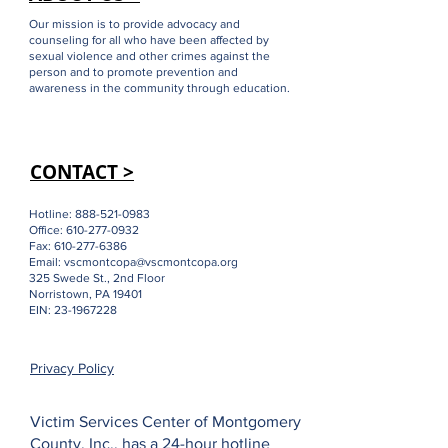
Our mission is to provide advocacy and
counseling for all who have been affected by
sexual violence and other crimes against the
person and to promote prevention and
awareness in the community through education.
CONTACT >
Hotline:
888-521-0983
Office:
610-277-0932
Fax:
610-277-6386
Email:
vscmontcopa@vscmontcopa.org
325 Swede St., 2nd Floor
Norristown, PA 19401
EIN:
23-1967228
Privacy Policy
Victim Services Center of Montgomery
County, Inc., has a 24-hour hotline