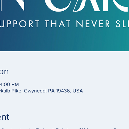
ion
 4:00 PM
Dekalb Pike, Gwynedd, PA 19436, USA
ent