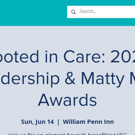
oted in Care: 2
dership & Matty 
Awards
Sun, Jun 14
  |  
William Penn Inn