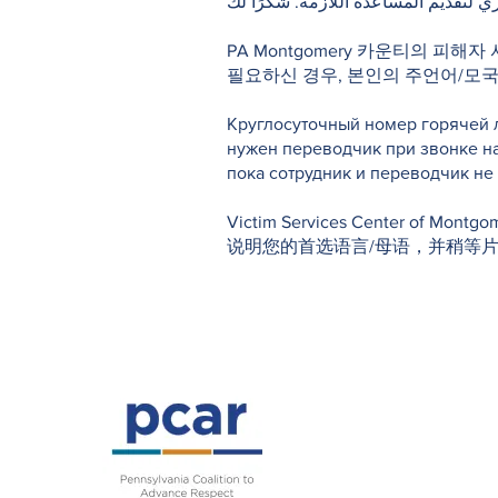
ي لتقديم المساعدة اللازمة. شكرًا لك
PA Montgomery 카운티의 피해자
필요하신 경우, 본인의 주언어/모
Круглосуточный номер горячей л
нужен переводчик при звонке н
пока сотрудник и переводчик н
Victim Services Center o
说明您的首选语言/母语，并稍等