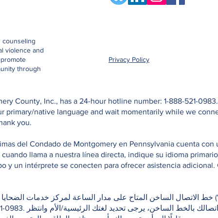
d counseling
al violence and
o promote
Privacy Policy
unity through
ry County, Inc., has a 24-hour hotline number: 1-888-521-0983. 
your primary/native language and wait momentarily while we conn
Thank you.
ctimas del Condado de Montgomery en Pennsylvania cuenta con una
e cuando llama a nuestra línea directa, indique su idioma primar
 y un intérprete se conecten para ofrecer asistencia adicional. 
خط الاتصال الساخن المتاح على مدار الساعة لمركز خدمات (Victim Services Center of
إذا كنت بحاجة لمترجم فور