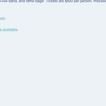
a live band, and raffle bags!  Tickets are $100 per person. Proceed
ees
. 
e available
. 