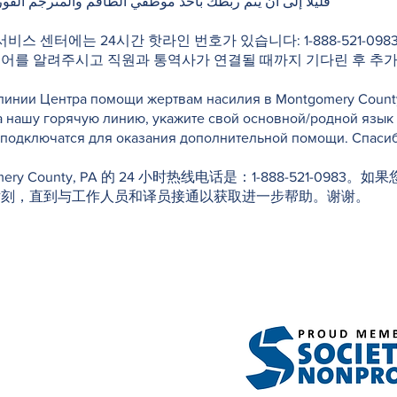
قليلًا إلى أن يتم ربطك بأحد موظفي الطاقم والمترجم الفور
 서비스 센터에는 24시간 핫라인 번호가 있습니다: 1-888-521-0
국어를 알려주시고 직원과 통역사가 연결될 때까지 기다린 후 추가
инии Центра помощи жертвам насилия в Montgomery County, 
а нашу горячую линию, укажите свой основной/родной язык
е подключатся для оказания дополнительной помощи. Спасиб
f Montgomery County, PA 的 24 小时热线电话是：1-888-52
片刻，直到与工作人员和译员接通以获取进一步帮助。谢谢。