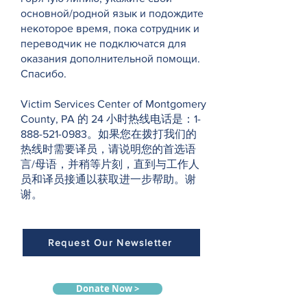
основной/родной язык и подождите
некоторое время, пока сотрудник и
переводчик не подключатся для
оказания дополнительной помощи.
Спасибо.
Victim Services Center of Montgomery
County, PA 的 24 小时热线电话是：1-
888-521-0983。如果您在拨打我们的
热线时需要译员，请说明您的首选语
言/母语，并稍等片刻，直到与工作人
员和译员接通以获取进一步帮助。谢
谢。
Request Our Newsletter
Donate Now >