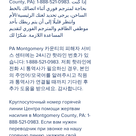
County, PA):
1-888-521-0983
. إذا كنت
بحاجة لمترجم فوري أثناء اتصالك بالخط
الساخن، يرجى تحديد لغتك الرئيسية/الأم
وانتظر قليلًا إلى أن يتم ربطك بأحد
موظفي الطاقم والمترجم الفوري لتقديم
المساعدة اللازمة. شكرًا لك
PA Montgomery 카운티의 피해자 서비
스 센터에는 24시간 핫라인 번호가 있
습니다:
1-888-521-0983
. 저희 핫라인에
전화 시 통역사가 필요하신 경우, 본인
의 주언어/모국어를 알려주시고 직원
과 통역사가 연결될 때까지 기다린 후
추가 도움을 받으세요. 감사합니다.
Круглосуточный номер горячей
линии Центра помощи жертвам
насилия в Montgomery County, PA:
1-
888-521-0983
. Если вам нужен
переводчик при звонке на нашу
горячую линию, укажите свой