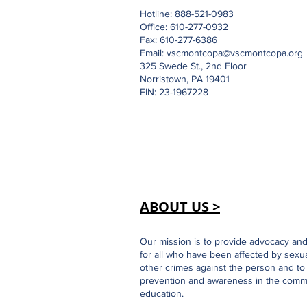
Hotline: 888-521-0983
Office: 610-277-0932
Fax: 610-277-6386
Email:
vscmontcopa@vscmontcopa.org
325 Swede St., 2nd Floor
Norristown, PA 19401
EIN: 23-1967228
ABOUT US >
Our mission is to provide advocacy an
for all who have been affected by sexu
other crimes against the person and t
prevention and awareness in the comm
education.