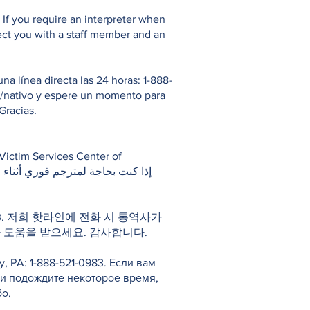
If you require an interpreter when
ect you with a staff member and an
 línea directa las 24 horas: 1-888-
io/nativo y espere un momento para
Gracias.
983. 저희 핫라인에 전화 시 통역사가
 도움을 받으세요. 감사합니다.
PA: 1-888-521-0983. Если вам
 и подождите некоторое время,
о.