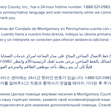
ry County, Inc., has a 24-hour hotline number: 1-888-521-0983. 
your primary/native language and wait momentarily while we conn
Thank you.
ctimas del Condado de Montgomery en Pennsylvania cuenta con una
e cuando llama a nuestra línea directa, indique su idioma primar
 y un intérprete se conecten para ofrecer asistencia adicional. 
خط الاتصال الساخن المتاح على مدار الساعة لمركز خدمات (Victim Services Center of
إذا كنت بحاجة لمترجم فور
قليلًا إلى أن يتم ربطك بأحد موظفي الطاقم والمترجم الفور
 서비스 센터에는 24시간 핫라인 번호가 있습니다: 1-888-521-0
국어를 알려주시고 직원과 통역사가 연결될 때까지 기다린 후 추가
инии Центра помощи жертвам насилия в Montgomery County, 
а нашу горячую линию, укажите свой основной/родной язык
е подключатся для оказания дополнительной помощи. Спасиб