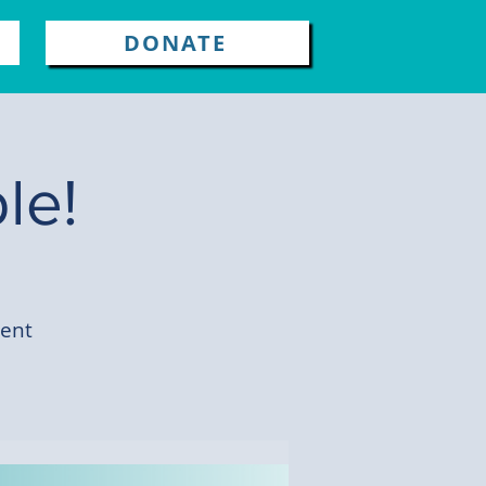
DONATE
le!
vent