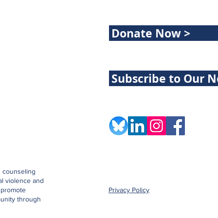
Donate Now >
Subscribe to Our N
d counseling
al violence and
o promote
Privacy Policy
unity through