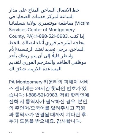
خط الاتصال الساخن المتاح على مدار
الساعة لمركز خدمات الضحايا في
مقاطعة مونتغمري بولاية بنسلفانيا (Victim
Services Center of Montgomery
County, PA):
1-888-521-0983
. إذا كنت
بحاجة لمترجم فوري أثناء اتصالك بالخط
الساخن، يرجى تحديد لغتك الرئيسية/الأم
وانتظر قليلًا إلى أن يتم ربطك بأحد
موظفي الطاقم والمترجم الفوري لتقديم
المساعدة اللازمة. شكرًا لك
PA Montgomery 카운티의 피해자 서비
스 센터에는 24시간 핫라인 번호가 있
습니다:
1-888-521-0983
. 저희 핫라인에
전화 시 통역사가 필요하신 경우, 본인
의 주언어/모국어를 알려주시고 직원
과 통역사가 연결될 때까지 기다린 후
추가 도움을 받으세요. 감사합니다.