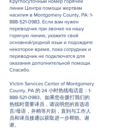
Круглосуточный номер горячей
линии Центра помощи жертвам
насилия в Montgomery County, PA:
1-
888-521-0983
. Если вам нужен
переводчик при звонке на нашу
горячую линию, укажите свой
основной/родной язык и подождите
некоторое время, пока сотрудник и
переводчик не подключатся для
оказания дополнительной помощи.
Спасибо.
Victim Services Center of Montgomery
County, PA 的 24 小时热线电话是：1-
888-521-0983。如果您在拨打我们的
热线时需要译员，请说明您的首选语
言/母语，并稍等片刻，直到与工作人
员和译员接通以获取进一步帮助。谢
谢。