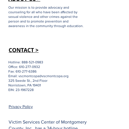
Our mission is to provide advocacy and
counseling for all who have been affected by
sexual violence and other crimes against the
person and to promote prevention and
awareness in the community through education.
CONTACT >
Hotline:
888-521-0983
Office:
610-277-0932
Fax:
610-277-6386
Email:
vscmontcopa@vscmontcopa.org
325 Swede St., 2nd Floor
Norristown, PA 19401
EIN:
23-1967228
Privacy Policy
Victim Services Center of Montgomery
County, Inc., has a 24-hour hotline