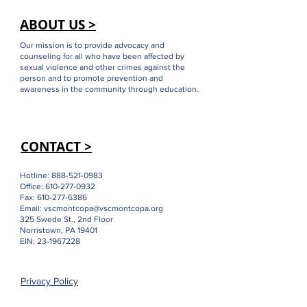
ABOUT US >
Our mission is to provide advocacy and
counseling for all who have been affected by
sexual violence and other crimes against the
person and to promote prevention and
awareness in the community through education.
CONTACT >
Hotline:
888-521-0983
Office:
610-277-0932
Fax:
610-277-6386
Email:
vscmontcopa@vscmontcopa.org
325 Swede St., 2nd Floor
Norristown, PA 19401
EIN:
23-1967228
Privacy Policy