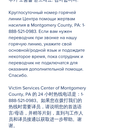
Круглосуточный номер горячей
линии Центра помощи жертвам
насилия в Montgomery County, PA:
1-
888-521-0983
. Если вам нужен
переводчик при звонке на нашу
горячую линию, укажите свой
основной/родной язык и подождите
некоторое время, пока сотрудник и
переводчик не подключатся для
оказания дополнительной помощи.
Спасибо.
Victim Services Center of Montgomery
County, PA 的 24 小时热线电话是：1-
888-521-0983。如果您在拨打我们的
热线时需要译员，请说明您的首选语
言/母语，并稍等片刻，直到与工作人
员和译员接通以获取进一步帮助。谢
谢。