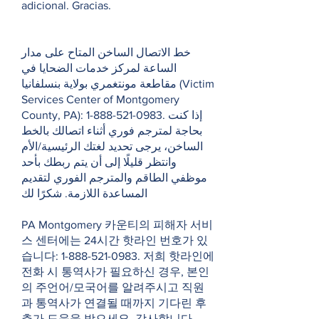
adicional. Gracias.
خط الاتصال الساخن المتاح على مدار
الساعة لمركز خدمات الضحايا في
مقاطعة مونتغمري بولاية بنسلفانيا (Victim
Services Center of Montgomery
County, PA):
1-888-521-0983
. إذا كنت
بحاجة لمترجم فوري أثناء اتصالك بالخط
الساخن، يرجى تحديد لغتك الرئيسية/الأم
وانتظر قليلًا إلى أن يتم ربطك بأحد
موظفي الطاقم والمترجم الفوري لتقديم
المساعدة اللازمة. شكرًا لك
PA Montgomery 카운티의 피해자 서비
스 센터에는 24시간 핫라인 번호가 있
습니다:
1-888-521-0983
. 저희 핫라인에
전화 시 통역사가 필요하신 경우, 본인
의 주언어/모국어를 알려주시고 직원
과 통역사가 연결될 때까지 기다린 후
추가 도움을 받으세요. 감사합니다.