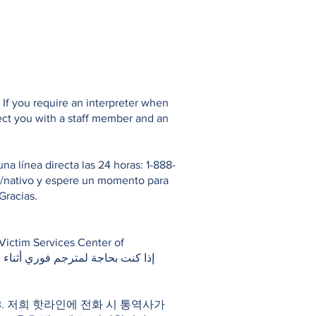
If you require an interpreter when
ect you with a staff member and an
 línea directa las 24 horas: 1-888-
io/nativo y espere un momento para
Gracias.
983. 저희 핫라인에 전화 시 통역사가