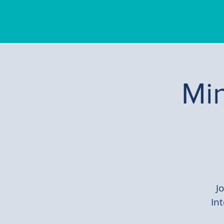
Min
J
Int