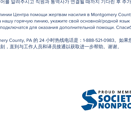
국어를 알려주시고 직원과 통역사가 연결될 때까지 기다린 후 추가
инии Центра помощи жертвам насилия в Montgomery County, 
а нашу горячую линию, укажите свой основной/родной язык
е подключатся для оказания дополнительной помощи. Спасиб
f Montgomery County, PA 的 24 小时热线电话是：1-888-52
片刻，直到与工作人员和译员接通以获取进一步帮助。谢谢。