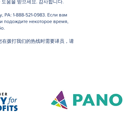
 도움을 받으세요. 감사합니다.
PA: 1-888-521-0983. Если вам
 и подождите некоторое время,
о.
1-0983。如果您在拨打我们的热线时需要译员，请