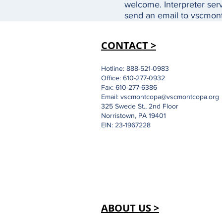
welcome. Interpreter serv
send an email to vscmon
CONTACT >
Hotline: 888-521-0983
Office: 610-277-0932
Fax: 610-277-6386
Email:
vscmontcopa@vscmontcopa.org
325 Swede St., 2nd Floor
Norristown, PA 19401
EIN: 23-1967228
ABOUT US >