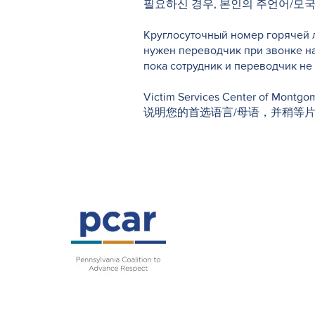
필요하신 경우, 본인의 주언어/모
Круглосуточный номер горячей л
нужен переводчик при звонке н
пока сотрудник и переводчик н
Victim Services Center o
说明您的首选语言/母语，并稍等