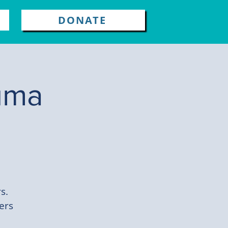
DONATE
auma
s.
ders