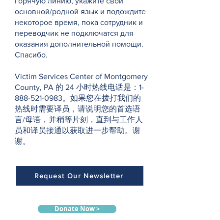
горячую линию, укажите свой
основной/родной язык и подождите
некоторое время, пока сотрудник и
переводчик не подключатся для
оказания дополнительной помощи.
Спасибо.
Victim Services Center of Montgomery
County, PA 的 24 小时热线电话是：1-
888-521-0983。如果您在拨打我们的
热线时需要译员，请说明您的首选语
言/母语，并稍等片刻，直到与工作人
员和译员接通以获取进一步帮助。谢
谢。
Request Our Newsletter
Donate Now >