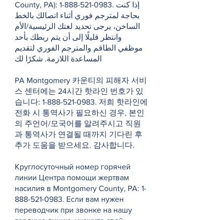
County, PA):
1-888-521-0983
. إذا كنت
بحاجة لمترجم فوري أثناء اتصالك بالخط
الساخن، يرجى تحديد لغتك الرئيسية/الأم
وانتظر قليلًا إلى أن يتم ربطك بأحد
موظفي الطاقم والمترجم الفوري لتقديم
المساعدة اللازمة. شكرًا لك
PA Montgomery 카운티의 피해자 서비
스 센터에는 24시간 핫라인 번호가 있
습니다:
1-888-521-0983
. 저희 핫라인에
전화 시 통역사가 필요하신 경우, 본인
의 주언어/모국어를 알려주시고 직원
과 통역사가 연결될 때까지 기다린 후
추가 도움을 받으세요. 감사합니다.
Круглосуточный номер горячей
линии Центра помощи жертвам
насилия в Montgomery County, PA:
1-
888-521-0983
. Если вам нужен
переводчик при звонке на нашу