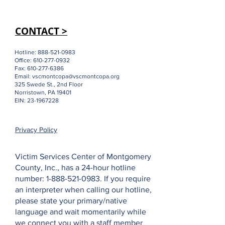
CONTACT >
Hotline:
888-521-0983
Office:
610-277-0932
Fax:
610-277-6386
Email:
vscmontcopa@vscmontcopa.org
325 Swede St., 2nd Floor
Norristown, PA 19401
EIN:
23-1967228
Privacy Policy
Victim Services Center of Montgomery
County, Inc., has a 24-hour hotline
number:
1-888-521-0983
. If you require
an interpreter when calling our hotline,
please state your primary/native
language and wait momentarily while
we connect you with a staff member