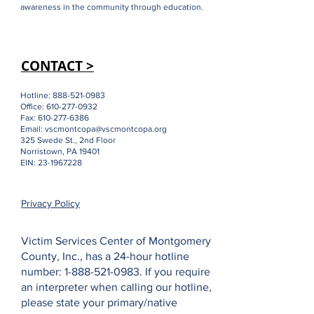
awareness in the community through education.
CONTACT >
Hotline:
888-521-0983
Office:
610-277-0932
Fax:
610-277-6386
Email:
vscmontcopa@vscmontcopa.org
325 Swede St., 2nd Floor
Norristown, PA 19401
EIN:
23-1967228
Privacy Policy
Victim Services Center of Montgomery
County, Inc., has a 24-hour hotline
number:
1-888-521-0983
. If you require
an interpreter when calling our hotline,
please state your primary/native