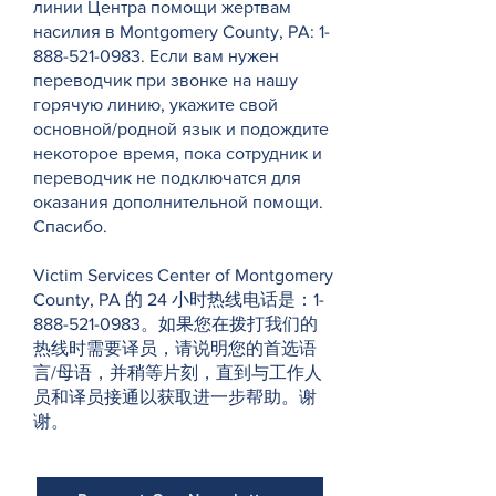
линии Центра помощи жертвам
насилия в Montgomery County, PA:
1-
888-521-0983
. Если вам нужен
переводчик при звонке на нашу
горячую линию, укажите свой
основной/родной язык и подождите
некоторое время, пока сотрудник и
переводчик не подключатся для
оказания дополнительной помощи.
Спасибо.
Victim Services Center of Montgomery
County, PA 的 24 小时热线电话是：1-
888-521-0983。如果您在拨打我们的
热线时需要译员，请说明您的首选语
言/母语，并稍等片刻，直到与工作人
员和译员接通以获取进一步帮助。谢
谢。