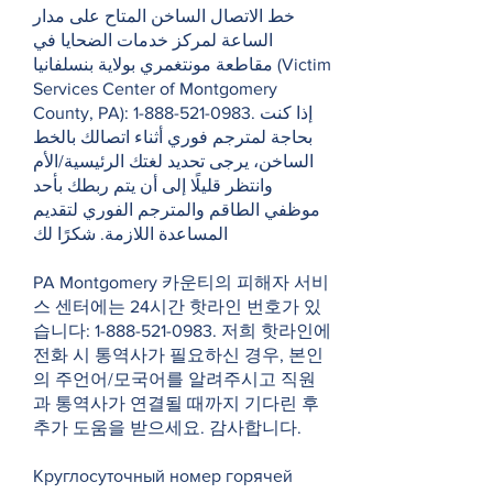
خط الاتصال الساخن المتاح على مدار
الساعة لمركز خدمات الضحايا في
مقاطعة مونتغمري بولاية بنسلفانيا (Victim
Services Center of Montgomery
County, PA):
1-888-521-0983
. إذا كنت
بحاجة لمترجم فوري أثناء اتصالك بالخط
الساخن، يرجى تحديد لغتك الرئيسية/الأم
وانتظر قليلًا إلى أن يتم ربطك بأحد
موظفي الطاقم والمترجم الفوري لتقديم
المساعدة اللازمة. شكرًا لك
PA Montgomery 카운티의 피해자 서비
스 센터에는 24시간 핫라인 번호가 있
습니다:
1-888-521-0983
. 저희 핫라인에
전화 시 통역사가 필요하신 경우, 본인
의 주언어/모국어를 알려주시고 직원
과 통역사가 연결될 때까지 기다린 후
추가 도움을 받으세요. 감사합니다.
Круглосуточный номер горячей