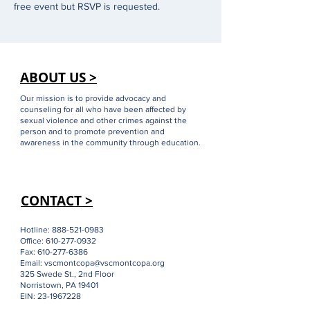
free event but RSVP is requested. 
ABOUT US >
Our mission is to provide advocacy and
counseling for all who have been affected by
sexual violence and other crimes against the
person and to promote prevention and
awareness in the community through education.
CONTACT >
Hotline:
888-521-0983
Office:
610-277-0932
Fax:
610-277-6386
Email:
vscmontcopa@vscmontcopa.org
325 Swede St., 2nd Floor
Norristown, PA 19401
EIN:
23-1967228