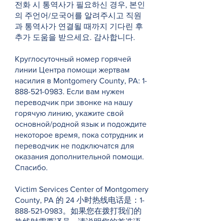
전화 시 통역사가 필요하신 경우, 본인
의 주언어/모국어를 알려주시고 직원
과 통역사가 연결될 때까지 기다린 후
추가 도움을 받으세요. 감사합니다.
Круглосуточный номер горячей
линии Центра помощи жертвам
насилия в Montgomery County, PA:
1-
888-521-0983
. Если вам нужен
переводчик при звонке на нашу
горячую линию, укажите свой
основной/родной язык и подождите
некоторое время, пока сотрудник и
переводчик не подключатся для
оказания дополнительной помощи.
Спасибо.
Victim Services Center of Montgomery
County, PA 的 24 小时热线电话是：1-
888-521-0983。如果您在拨打我们的