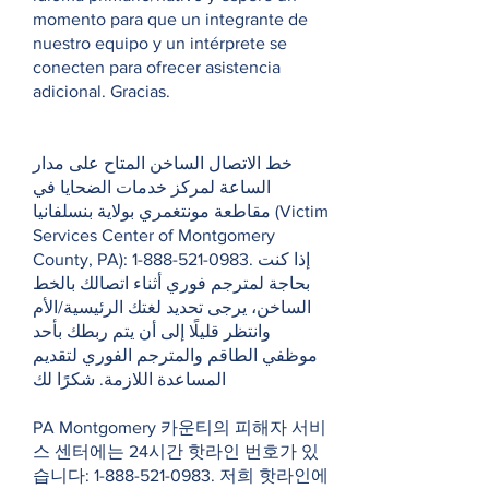
momento para que un integrante de
nuestro equipo y un intérprete se
conecten para ofrecer asistencia
adicional. Gracias.
خط الاتصال الساخن المتاح على مدار
الساعة لمركز خدمات الضحايا في
مقاطعة مونتغمري بولاية بنسلفانيا (Victim
Services Center of Montgomery
County, PA):
1-888-521-0983
. إذا كنت
بحاجة لمترجم فوري أثناء اتصالك بالخط
الساخن، يرجى تحديد لغتك الرئيسية/الأم
وانتظر قليلًا إلى أن يتم ربطك بأحد
موظفي الطاقم والمترجم الفوري لتقديم
المساعدة اللازمة. شكرًا لك
PA Montgomery 카운티의 피해자 서비
스 센터에는 24시간 핫라인 번호가 있
습니다:
1-888-521-0983
. 저희 핫라인에