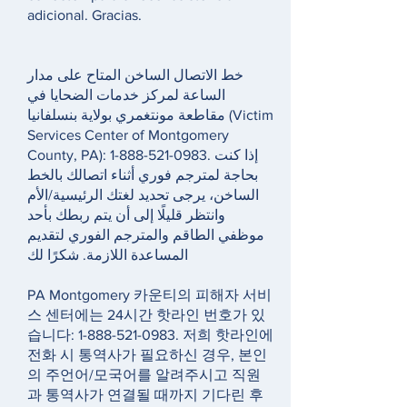
adicional. Gracias.
خط الاتصال الساخن المتاح على مدار
الساعة لمركز خدمات الضحايا في
مقاطعة مونتغمري بولاية بنسلفانيا (Victim
Services Center of Montgomery
County, PA):
1-888-521-0983
. إذا كنت
بحاجة لمترجم فوري أثناء اتصالك بالخط
الساخن، يرجى تحديد لغتك الرئيسية/الأم
وانتظر قليلًا إلى أن يتم ربطك بأحد
موظفي الطاقم والمترجم الفوري لتقديم
المساعدة اللازمة. شكرًا لك
PA Montgomery 카운티의 피해자 서비
스 센터에는 24시간 핫라인 번호가 있
습니다:
1-888-521-0983
. 저희 핫라인에
전화 시 통역사가 필요하신 경우, 본인
의 주언어/모국어를 알려주시고 직원
과 통역사가 연결될 때까지 기다린 후