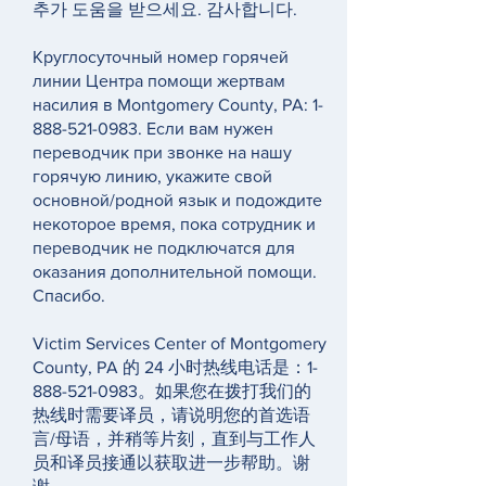
추가 도움을 받으세요. 감사합니다.
Круглосуточный номер горячей
линии Центра помощи жертвам
насилия в Montgomery County, PA:
1-
888-521-0983
. Если вам нужен
переводчик при звонке на нашу
горячую линию, укажите свой
основной/родной язык и подождите
некоторое время, пока сотрудник и
переводчик не подключатся для
оказания дополнительной помощи.
Спасибо.
Victim Services Center of Montgomery
County, PA 的 24 小时热线电话是：1-
888-521-0983。如果您在拨打我们的
热线时需要译员，请说明您的首选语
言/母语，并稍等片刻，直到与工作人
员和译员接通以获取进一步帮助。谢