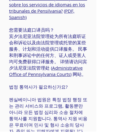
sobre los servicios de idiomas en los
tribunales de Pensilvania?
(
PDF,
Spanish)
您需要法庭口译员吗？
宾夕法尼亚法院管理处为所有法庭听证
会和诉讼以及由法院管理或托管的某些
服务、计划和活动提供口译服务。 民事
和刑事诉讼中的任何方、证人或受害人
均可免费获得口译服务。 详情请访问宾
夕法尼亚法院管理处 (
Administrative
Office of Pennsylvania Courts
) 网站。
법정 통역사가 필요하신가요?
펜실베이니아 법원은 특정 법정 행정 또
는 관리 서비스와 프로그램, 활동뿐만
아니라 모든 법정 심리와 소송 절차에
통역사를 지원합니다. 통역사 지원 비용
은 무료이며 민사 및 형사 소송의 당사
자, 증인 또는 피해자에게 지원됩니다.