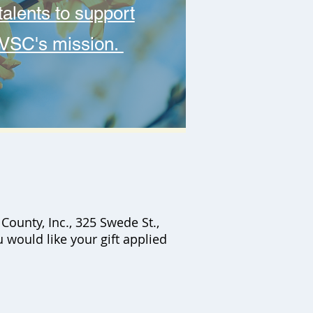
talents to support
VSC's mission.
ounty, Inc., 325 Swede St.,
 would like your gift applied