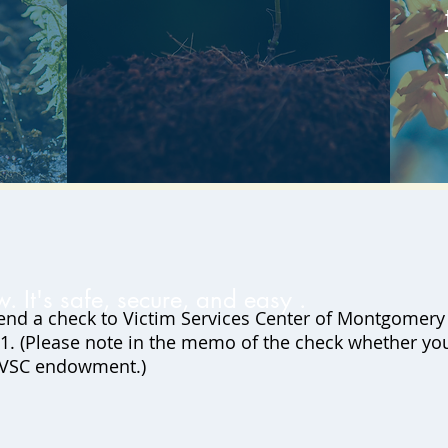
. It's safe,
secure
, and easy .
end a check to Victim Services Center of Montgomery C
1. (Please note in the memo of the check whether you
he VSC endowment.)