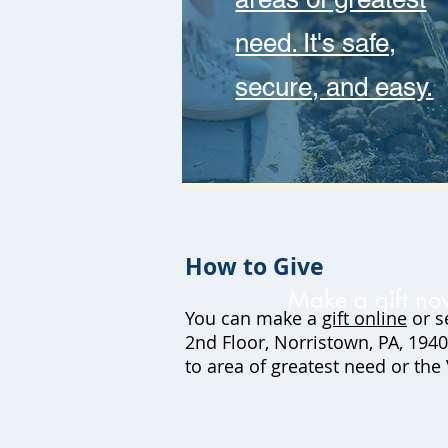
need. It's safe,
secure, and easy.
How to Give
Make a gift now
You can make a
gift online
or s
2nd Floor, Norristown, PA, 1940
to area of greatest need or t