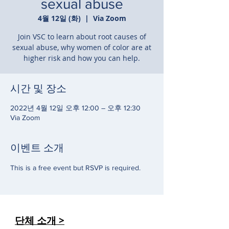
sexual abuse
4월 12일 (화)
  |  
Via Zoom
Join VSC to learn about root causes of
sexual abuse, why women of color are at
시간 및 장소
2022년 4월 12일 오후 12:00 – 오후 12:30
Via Zoom
이벤트 소개
This is a free event but RSVP is required. 
단체 소개 >