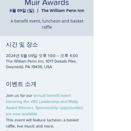
Muir Awards
6월 09일 (일)
  |  
The William Penn Inn
A benefit event, luncheon and basket
raffle
시간 및 장소
2024년 6월 09일 오후 1:00 – 오후 4:00
The William Penn Inn, 1017 Dekalb Pike,
Gwynedd, PA 19436, USA
이벤트 소개
Join us for our 
annual benefit event 
honoring the VSC Leadership and Matty 
Award Winners. Sponsorship opportunities 
are now available. 
This event will feature lucheon, a basket 
raffle, live music and more.