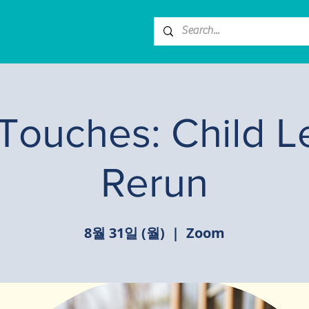
Touches: Child L
Rerun
8월 31일 (월)
  |  
Zoom