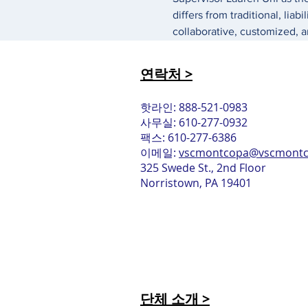
differs from traditional, lia
collaborative, customized, 
연락처 >
핫라인: 888-521-0983
사무실: 610-277-0932
팩스: 610-277-6386
이메일:
vscmontcopa@vscmontc
325 Swede St., 2nd Floor
Norristown, PA 19401
단체 소개 >