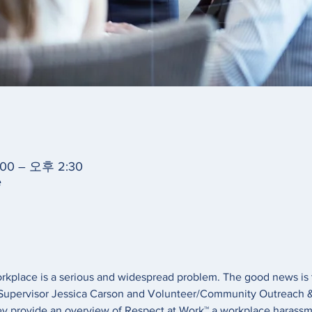
00 – 오후 2:30
e
rkplace is a serious and widespread problem. The good news is th
upervisor Jessica Carson and Volunteer/Community Outreach & 
y provide an overview of Respect at Work™ a workplace harassmen