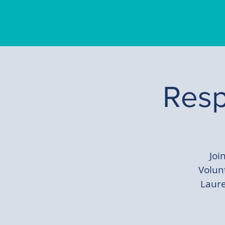
Resp
Joi
Volun
Laure