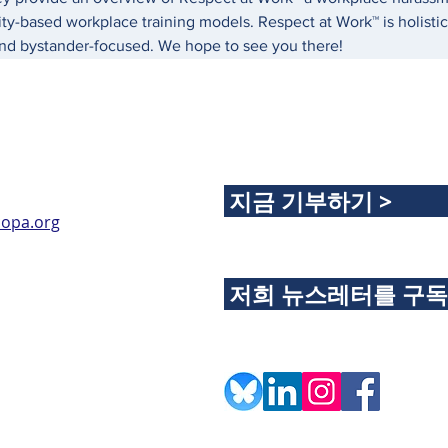
bility-based workplace training models. Respect at Work™ is holist
and bystander-focused. We hope to see you there!
지금 기부하기 >
opa.org
저희 뉴스레터를 구