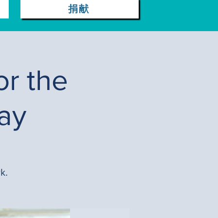
捐献
or the
ay
k.