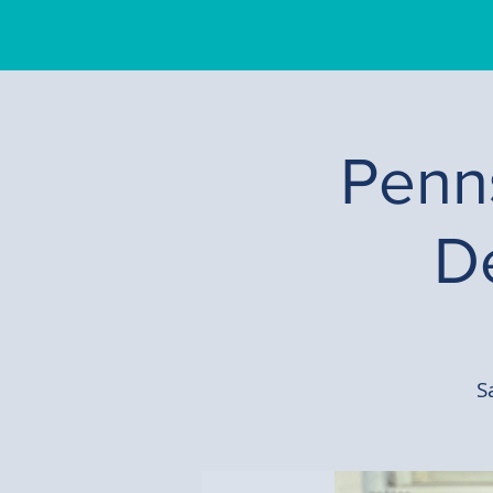
Penns
D
S