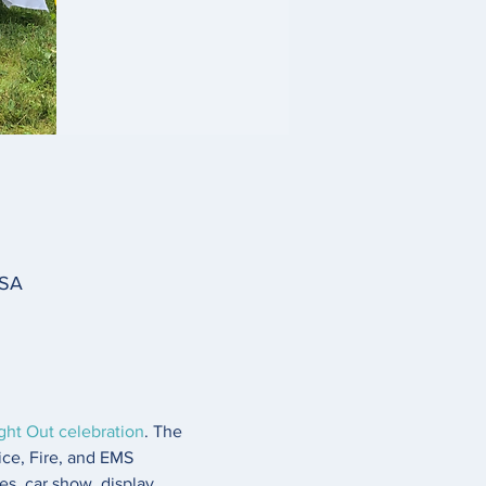
USA
ght Out celebration
. The 
ice, Fire, and EMS 
es, car show, display 