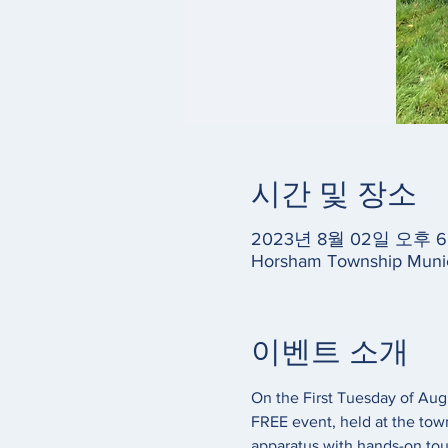
시간 및 장소
2023년 8월 02일 오후 6:
Horsham Township Munic
이벤트 소개
On the First Tuesday of Augu
FREE event, held at the town
apparatus with hands-on tours