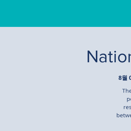
Natio
8월 
The
p
re
betwe