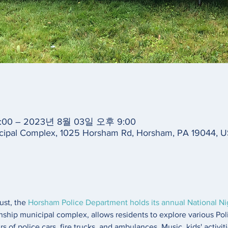
00 – 2023년 8월 03일 오후 9:00
ipal Complex, 1025 Horsham Rd, Horsham, PA 19044, 
st, the 
Horsham Police Department holds its annual National Ni
ship municipal complex, allows residents to explore various Pol
 of police cars, fire trucks, and ambulances. Music, kids' activiti