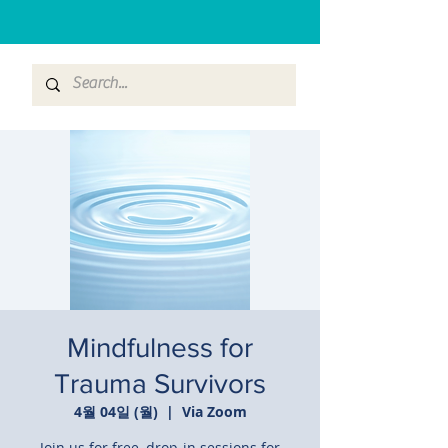
Mindfulness for
Trauma Survivors
4월 04일 (월)
  |  
Via Zoom
Join us for free, drop-in sessions for