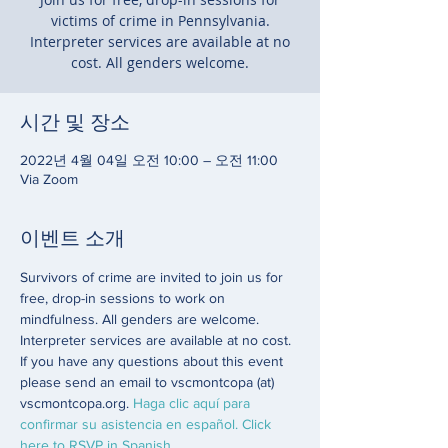
victims of crime in Pennsylvania.
Interpreter services are available at no
cost. All genders welcome.
시간 및 장소
2022년 4월 04일 오전 10:00 – 오전 11:00
Via Zoom
이벤트 소개
Survivors of crime are invited to join us for 
free, drop-in sessions to work on 
mindfulness. All genders are welcome. 
Interpreter services are available at no cost. 
If you have any questions about this event 
please send an email to vscmontcopa (at) 
vscmontcopa.org. 
Haga clic aquí para 
confirmar su asistencia en español. Click 
here to RSVP in Spanish. 