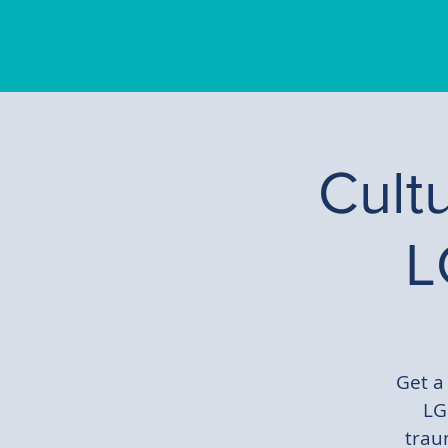
Cult
L
Get a
LG
traum