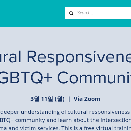
ural Responsivene
GBTQ+ Communi
3월 11일 (월)
  |  
Via Zoom
 deeper understanding of cultural responsiveness 
BTQ+ community and learn about the intersection
a and victim services. This is a free virtual traini