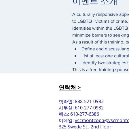
이벤트 소개
A culturally responsive appr
to LGBTQ+ victims of crime. 
identities within the LGBTQ+
minimize barriers to seeking
As a result of this training, p
Define and discuss la
List at least one cultur
Identify two strategies 
This is a free training spons
연락처 >
핫라인: 888-521-0983
사무실: 610-277-0932
팩스: 610-277-6386
이메일:
vscmontcopa@vscmontc
325 Swede St., 2nd Floor