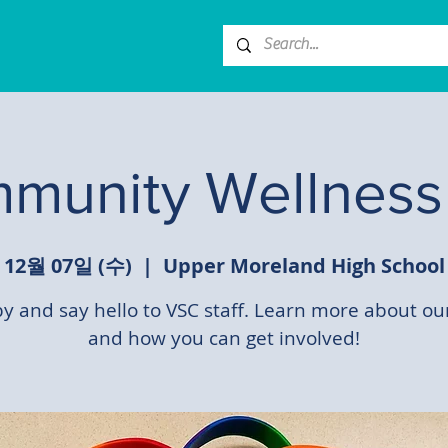
munity Wellness 
12월 07일 (수)
  |  
Upper Moreland High School
by and say hello to VSC staff. Learn more about ou
and how you can get involved!