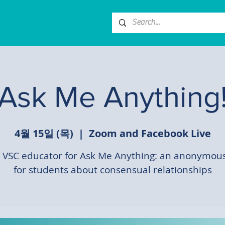
Ask Me Anything
4월 15일 (목)
  |  
Zoom and Facebook Live
a VSC educator for Ask Me Anything: an anonymo
for students about consensual relationships