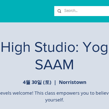
High Studio: Yog
SAAM
4월 30일 (토)
  |  
Norristown
 levels welcome! This class empowers you to believ
yourself.