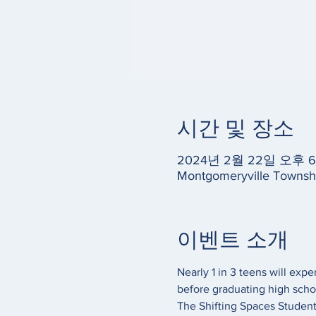
시간 및 장소
2024년 2월 22일 오후 6:
Montgomeryville Townshi
이벤트 소개
Nearly 1 in 3 teens will exp
before graduating high schoo
The Shifting Spaces Student