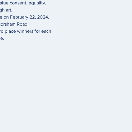
lue consent, equality, 
h art.
se on February 22, 2024. 
Horsham Road, 
rd place winners for each 
e.