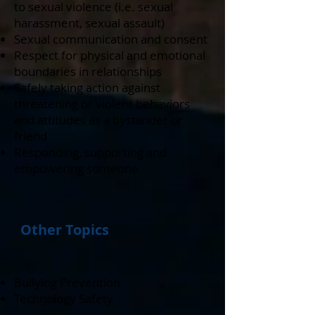
to sexual violence (i.e. sexual
harassment, sexual assault)
Sexual communication and consent
Respect for physical and emotional
boundaries in relationships
Safely taking action against
threatening or violent behaviors
and attitudes as a bystander or
friend
Responding, supporting and
empowering someone
Other Topics
Bullying Prevention
Technology Safety