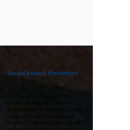
Sexual Assault Prevention
Sex education should not only
include information about
contraception or anatomy. Quality,
comprehensive sex education
should include information about
sex, sexuality and relationships. If