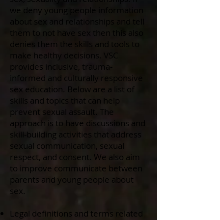
we deny young people information
about sex and relationships and tell
them to not have sex then this also
denies them the skills and tools to
make healthy decisions. VSC
provides inclusive, trauma-
informed and culturally responsive
sex education. Below are a list of
skills and topics that can help
prevent sexual assault. The
approach is to have discussions and
skill-building activities that address
sexual communication, sexual
respect, and consent. We also aim
to improve communicate between
parents and young people about
sex.
Legal definitions and terms related