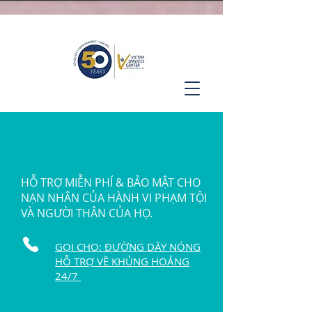
HỖ TRỢ MIỄN PHÍ & BẢO MẬT CHO
NẠN NHÂN CỦA HÀNH VI PHẠM TỘI
VÀ NGƯỜI THÂN CỦA HỌ.
GỌI CHO: ĐƯỜNG DÂY NÓNG
HỖ TRỢ VỀ KHỦNG HOẢNG
24/7