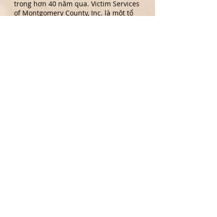
trong hơn 40 năm qua. Victim Services
of Montgomery County, Inc. là một tổ
chức phi lợi nhuận 501(c)(3). Hãy gọi
cho đường dây nóng trực 24 giờ miễn
phí của chúng tôi theo số
1-888-521-
0983
.
LIÊN HỆ >
Đường dây nóng:
888-521-0983
Văn phòng:
610-277-0932
Fax:
610-277-6386
Email:
vscmontcopa@vscmontcopa.org
325 Swede St., 2nd Floor
Norristown, PA 19401
Privacy Policy
Victim Services Center of Montgomery