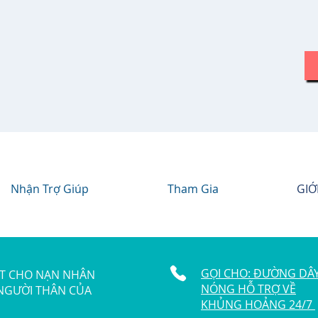
Nhận Trợ Giúp
Tham Gia
GIỚ
GỌI CHO: ĐƯỜNG DÂ
ẬT CHO NẠN NHÂN
NÓNG HỖ TRỢ VỀ
 NGƯỜI THÂN CỦA
KHỦNG HOẢNG 24/7