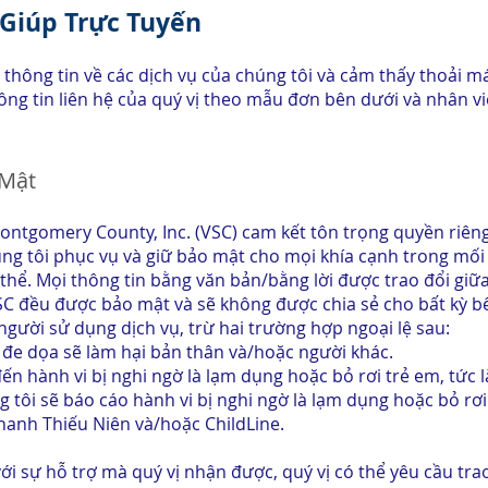
 Giúp Trực Tuyến
thông tin về các dịch vụ của chúng tôi và cảm thấy thoải m
ông tin liên hệ của quý vị theo mẫu đơn bên dưới và nhân vi
c.
 Mật
Montgomery County, Inc. (VSC) cam kết tôn trọng quyền riêng
ng tôi phục vụ và giữ bảo mật cho mọi khía cạnh trong mối
 thể. Mọi thông tin bằng văn bản/bằng lời được trao đổi giữ
VSC đều được bảo mật và sẽ không được chia sẻ cho bất kỳ 
gười sử dụng dịch vụ, trừ hai trường hợp ngoại lệ sau:
đe dọa sẽ làm hại bản thân và/hoặc người khác.
n hành vi bị nghi ngờ là lạm dụng hoặc bỏ rơi trẻ em, tức l
 tôi sẽ báo cáo hành vi bị nghi ngờ là lạm dụng hoặc bỏ rơ
hanh Thiếu Niên và/hoặc ChildLine.
ới sự hỗ trợ mà quý vị nhận được, quý vị có thể yêu cầu trao