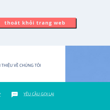
thoát khỏi trang web
I THIỆU VỀ CHÚNG TÔI
YÊU CẦU GỌI LẠI
Y