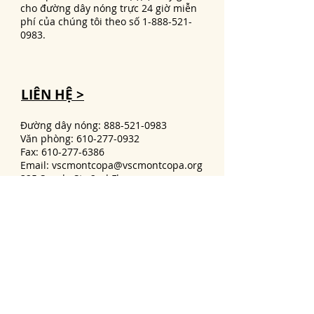
cho đường dây nóng trực 24 giờ miễn
phí của chúng tôi theo số
1-888-521-
0983
.
LIÊN HỆ >
Đường dây nóng:
888-521-0983
Văn phòng:
610-277-0932
Fax:
610-277-6386
Email:
vscmontcopa@vscmontcopa.org
325 Swede St., 2nd Floor
Norristown, PA 19401
Privacy Policy
Victim Services Center of Montgomery
County, Inc., has a 24-hour hotline
number:
1-888-521-0983
. If you require