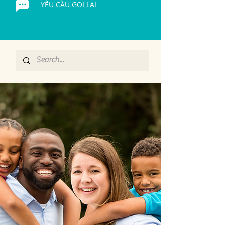
YÊU CẦU GỌI LẠI