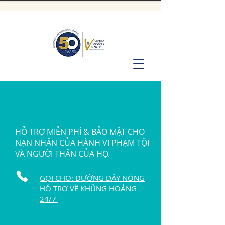
HỖ TRỢ MIỄN PHÍ & BẢO MẬT CHO
NẠN NHÂN CỦA HÀNH VI PHẠM TỘI
VÀ NGƯỜI THÂN CỦA HỌ.
GỌI CHO: ĐƯỜNG DÂY NÓNG
HỖ TRỢ VỀ KHỦNG HOẢNG
24/7