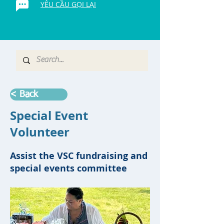
YÊU CẦU GỌI LẠI
< Back
Special Event
Volunteer
Assist the VSC fundraising and
special events committee