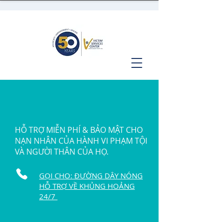
HỖ TRỢ MIỄN PHÍ & BẢO MẬT CHO
NẠN NHÂN CỦA HÀNH VI PHẠM TỘI
VÀ NGƯỜI THÂN CỦA HỌ.
GỌI CHO: ĐƯỜNG DÂY NÓNG
HỖ TRỢ VỀ KHỦNG HOẢNG
24/7