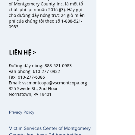
of Montgomery County, Inc. là một tổ
chức phi lợi nhuận 501(c)(3). Hãy gọi
cho đường dây nóng trực 24 giờ miễn
phí của chúng tôi theo số
1-888-521-
0983
.
LIÊN HỆ >
Đường dây nóng:
888-521-0983
Văn phòng:
610-277-0932
Fax:
610-277-6386
Email:
vscmontcopa@vscmontcopa.org
325 Swede St., 2nd Floor
Norristown, PA 19401
Privacy Policy
Victim Services Center of Montgomery
County, Inc., has a 24-hour hotline