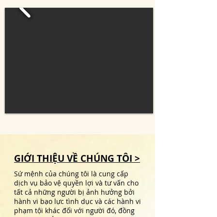
GIỚI THIỆU VỀ CHÚNG TÔI >
Sứ mệnh của chúng tôi là cung cấp
dịch vụ bảo vệ quyền lợi và tư vấn cho
tất cả những người bị ảnh hưởng bởi
hành vi bạo lực tình dục và các hành vi
phạm tội khác đối với người đó, đồng