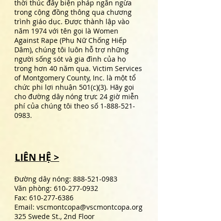
thời thúc đẩy biện pháp ngăn ngừa
trong cộng đồng thông qua chương
trình giáo dục. Được thành lập vào
năm 1974 với tên gọi là Women
Against Rape (Phụ Nữ Chống Hiếp
Dâm), chúng tôi luôn hỗ trợ những
người sống sót và gia đình của họ
trong hơn 40 năm qua. Victim Services
of Montgomery County, Inc. là một tổ
chức phi lợi nhuận 501(c)(3). Hãy gọi
cho đường dây nóng trực 24 giờ miễn
phí của chúng tôi theo số
1-888-521-
0983
.
LIÊN HỆ >
Đường dây nóng:
888-521-0983
Văn phòng:
610-277-0932
Fax:
610-277-6386
Email:
vscmontcopa@vscmontcopa.org
325 Swede St., 2nd Floor