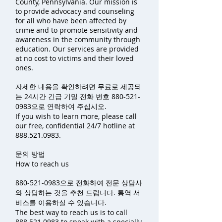
County, Pennsylvania. Our mission is
to provide advocacy and counseling
for all who have been affected by
crime and to promote sensitivity and
awareness in the community through
education. Our services are provided
at no cost to victims and their loved
ones.
자세한 내용을 확인하려면 무료로 제공되
는 24시간 긴급 기밀 전화 번호
880-521-
0983
으로 연락하여 주십시오.
If you wish to learn more, please call
our free, confidential 24/7 hotline at
888.521.0983
.
문의 방법
How to reach us
880-521-0983
으로 전화하여 전문 상담사
와 상담하는 것을 추천 드립니다. 통역 서
비스를 이용하실 수 있습니다.
The best way to reach us is to call
888.521.0983
to speak with a specially