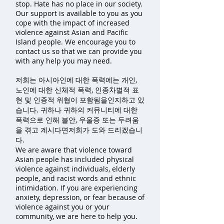
stop. Hate has no place in our society.
Our support is available to you as you
cope with the impact of increased
violence against Asian and Pacific
Island people. We encourage you to
contact us so that we can provide you
with any help you may need.
저희는 아시아인에 대한 폭력에는 개인,
노인에 대한 신체적 폭력, 인종차별적 표
현 및 인종적 위협이 포함됨을인지하고 있
습니다. 귀하나 귀하의 커뮤니티에 대한
폭력으로 인해 불안, 우울증 또는 두려움
을 겪고 계시다면저희가 도와 드리겠습니
다.
We are aware that violence toward
Asian people has included physical
violence against individuals, elderly
people, and racist words and ethnic
intimidation. If you are experiencing
anxiety, depression, or fear because of
violence against you or your
community, we are here to help you.