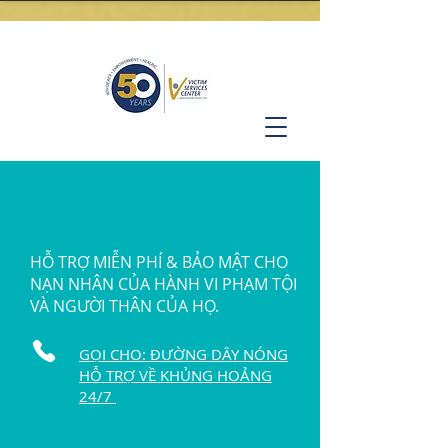
HỖ TRỢ MIỄN PHÍ & BẢO MẬT CHO
NẠN NHÂN CỦA HÀNH VI PHẠM TỘI
VÀ NGƯỜI THÂN CỦA HỌ.
GỌI CHO: ĐƯỜNG DÂY NÓNG
HỖ TRỢ VỀ KHỦNG HOẢNG
24/7