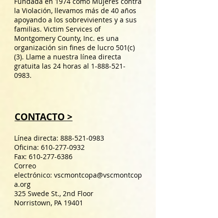
Fundada en 1974 como Mujeres contra
la Violación, llevamos más de 40 años
apoyando a los sobrevivientes y a sus
familias. Victim Services of
Montgomery County, Inc. es una
organización sin fines de lucro 501(c)
(3). Llame a nuestra línea directa
gratuita las 24 horas al
1-888-521-
0983
.
CONTACTO >
Línea directa:
888-521-0983
Oficina:
610-277-0932
Fax:
610-277-6386
Correo
electrónico:
vscmontcopa@vscmontcop
a.org
325 Swede St., 2nd Floor
Norristown, PA 19401