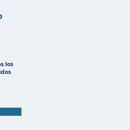
o
s los
idos