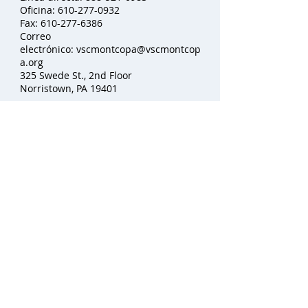
Oficina:
610-277-0932
Fax:
610-277-6386
Correo
electrónico:
vscmontcopa@vscmontcop
a.org
325 Swede St., 2nd Floor
Norristown, PA 19401
Privacy Policy
El Centro de Servicios para las
Víctimas del Condado de Montgomery
en Pennsylvania cuenta con una línea
directa las 24 horas:
1-888-521-0983
. Si
necesita un intérprete cuando llama a
nuestra línea directa, indique su
idioma primario/nativo y espere un
momento para que un integrante de
nuestro equipo y un intérprete se
conecten para ofrecer asistencia