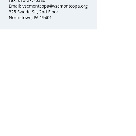
Fax:
610-277-6386
Email:
vscmontcopa@vscmontcopa.org
325 Swede St., 2nd Floor
Norristown, PA 19401
Privacy Policy
Victim Services Center of Montgomery
County, Inc., has a 24-hour hotline
number:
1-888-521-0983
. If you require
an interpreter when calling our hotline,
please state your primary/native
language and wait momentarily while
we connect you with a staff member
and an interpreter for further
assistance. Thank you.