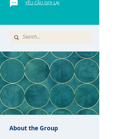
YÊU CẦU GỌI LẠI
About the Group