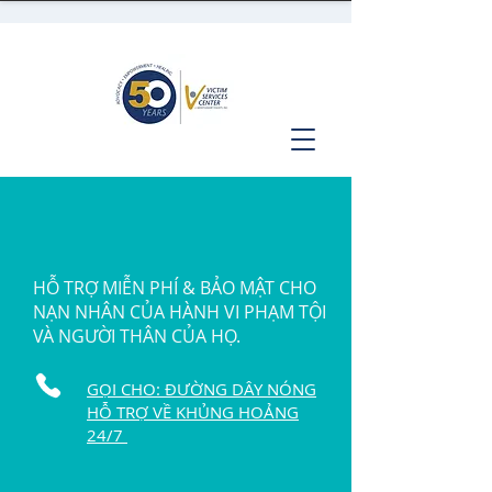
HỖ TRỢ MIỄN PHÍ & BẢO MẬT CHO
NẠN NHÂN CỦA HÀNH VI PHẠM TỘI
VÀ NGƯỜI THÂN CỦA HỌ.
GỌI CHO: ĐƯỜNG DÂY NÓNG
HỖ TRỢ VỀ KHỦNG HOẢNG
24/7