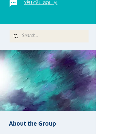
YÊU CẦU GỌI LẠI
About the Group