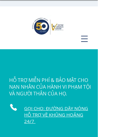
HỖ TRỢ MIỄN PHÍ & BẢO MẬT CHO
NẠN NHÂN CỦA HÀNH VI PHẠM TỘI
VÀ NGƯỜI THÂN CỦA HỌ.
GỌI CHO: ĐƯỜNG DÂY NÓNG
HỖ TRỢ VỀ KHỦNG HOẢNG
24/7