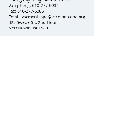
Văn phòng:
610-277-0932
Fax:
610-277-6386
Email:
vscmontcopa@vscmontcopa.org
325 Swede St., 2nd Floor
Norristown, PA 19401
Privacy Policy
Victim Services Center of Montgomery
County, Inc., has a 24-hour hotline
number:
1-888-521-0983
. If you require
an interpreter when calling our hotline,
please state your primary/native
language and wait momentarily while
we connect you with a staff member
and an interpreter for further
assistance. Thank you.