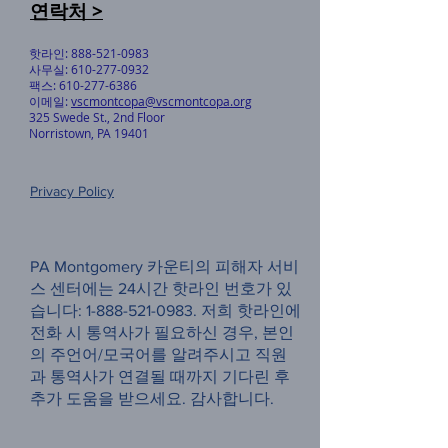
연락처 >
핫라인:
888-521-0983
사무실:
610-277-0932
팩스:
610-277-6386
이메일:
vscmontcopa@vscmontcopa.org
325 Swede St., 2nd Floor
Norristown, PA 19401
Privacy Policy
PA Montgomery 카운티의 피해자 서비
스 센터에는 24시간 핫라인 번호가 있
습니다:
1-888-521-0983
. 저희 핫라인에
전화 시 통역사가 필요하신 경우, 본인
의 주언어/모국어를 알려주시고 직원
과 통역사가 연결될 때까지 기다린 후
추가 도움을 받으세요. 감사합니다.