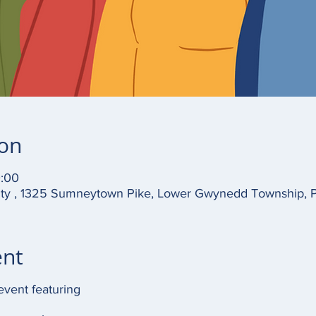
ion
0:00
ty , 1325 Sumneytown Pike, Lower Gwynedd Township, 
ent
event featuring