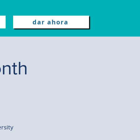
dar ahora
nth
rsity