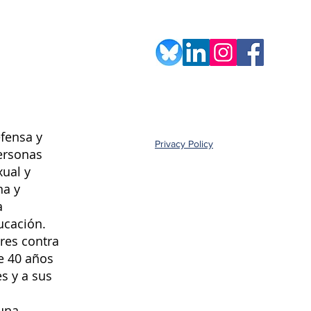
fensa y
Privacy Policy
ersonas
xual y
na y
a
ucación.
res contra
e 40 años
s y a sus
una