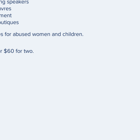
ing speakers
uvres
nment
outiques
es for abused women and children.
or $60 for two.