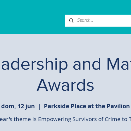
adership and Mat
Awards
dom, 12 jun
  |  
Parkside Place at the Pavilion
year's theme is Empowering Survivors of Crime to T