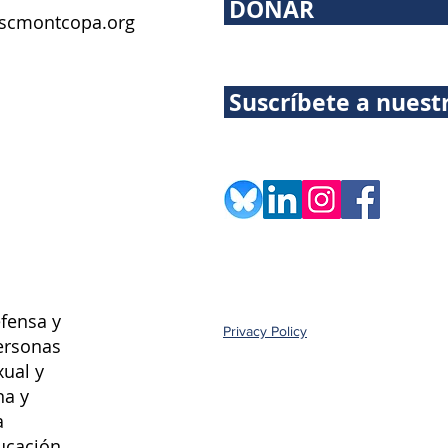
DONAR
scmontcopa.org
Suscríbete a nuest
fensa y
Privacy Policy
ersonas
xual y
na y
a
ucación.