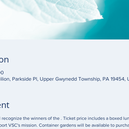
ion
00
vilion, Parkside Pl, Upper Gwynedd Township, PA 19454,
ent
l recognize the winners of the 
. Ticket price includes a boxed lun
rt VSC's mission. Container gardens will be available to purcha