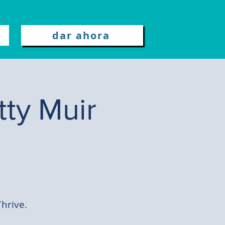
dar ahora
ty Muir
hrive.