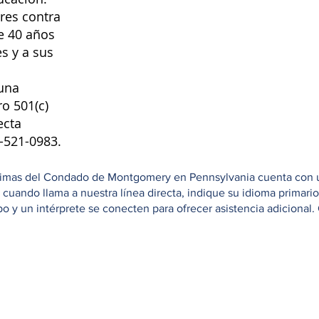
res contra
e 40 años
s y a sus
una
ro 501(c)
ecta
8-521-0983.
ctimas del Condado de Montgomery en Pennsylvania cuenta con una
e cuando llama a nuestra línea directa, indique su idioma primar
 y un intérprete se conecten para ofrecer asistencia adicional. 