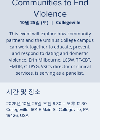
Communities to End
Violence
10월 25일 (토)
  |  
Collegeville
This event will explore how community
partners and the Ursinus College campus
can work together to educate, prevent,
and respond to dating and domestic
violence. Erin Milbourne, LCSW, TF-CBT,
EMDR, C-TPYG, VSC's director of clinical
services, is serving as a panelist.
시간 및 장소
2025년 10월 25일 오전 9:30 – 오후 12:30
Collegeville, 601 E Main St, Collegeville, PA
19426, USA