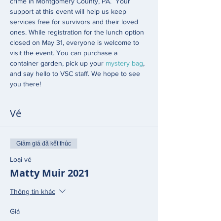
crime in Montgomery County, PA.  Your 
support at this event will help us keep 
services free for survivors and their loved 
ones. While registration for the lunch option 
closed on May 31, everyone is welcome to 
visit the event. You can purchase a 
container garden, pick up your 
mystery bag
, 
and say hello to VSC staff. We hope to see 
you there! 
Vé
Giảm giá đã kết thúc
Loại vé
Matty Muir 2021
Thông tin khác
Giá