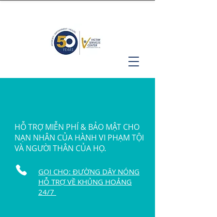
HỖ TRỢ MIỄN PHÍ & BẢO MẬT CHO
NẠN NHÂN CỦA HÀNH VI PHẠM TỘI
VÀ NGƯỜI THÂN CỦA HỌ.
GỌI CHO: ĐƯỜNG DÂY NÓNG
HỖ TRỢ VỀ KHỦNG HOẢNG
24/7