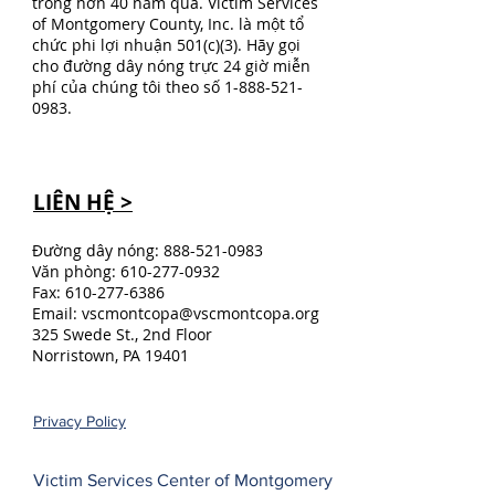
trong hơn 40 năm qua. Victim Services
of Montgomery County, Inc. là một tổ
chức phi lợi nhuận 501(c)(3). Hãy gọi
cho đường dây nóng trực 24 giờ miễn
phí của chúng tôi theo số
1-888-521-
0983
.
LIÊN HỆ >
Đường dây nóng:
888-521-0983
Văn phòng:
610-277-0932
Fax:
610-277-6386
Email:
vscmontcopa@vscmontcopa.org
325 Swede St., 2nd Floor
Norristown, PA 19401
Privacy Policy
Victim Services Center of Montgomery