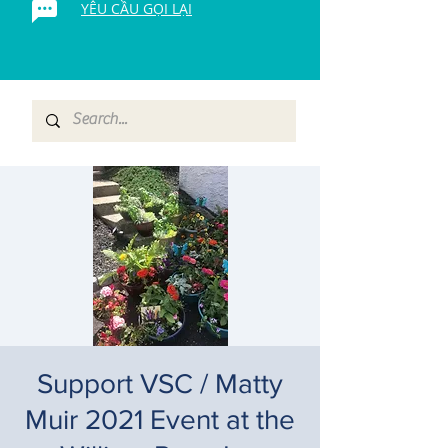
YÊU CẦU GỌI LẠI
Support VSC / Matty
Muir 2021 Event at the