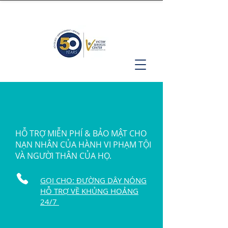
HỖ TRỢ MIỄN PHÍ & BẢO MẬT CHO
NẠN NHÂN CỦA HÀNH VI PHẠM TỘI
VÀ NGƯỜI THÂN CỦA HỌ.
GỌI CHO: ĐƯỜNG DÂY NÓNG
HỖ TRỢ VỀ KHỦNG HOẢNG
24/7