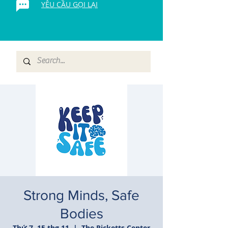
YÊU CẦU GỌI LẠI
Strong Minds, Safe
Bodies
Thứ 7, 15 thg 11
  |  
The Ricketts Center