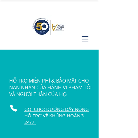
HỖ TRỢ MIỄN PHÍ & BẢO MẬT CHO
NẠN NHÂN CỦA HÀNH VI PHẠM TỘI
VÀ NGƯỜI THÂN CỦA HỌ.
GỌI CHO: ĐƯỜNG DÂY NÓNG
HỖ TRỢ VỀ KHỦNG HOẢNG
24/7