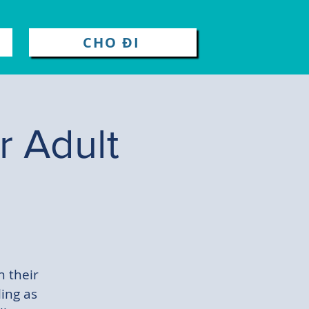
CHO ĐI
r Adult
n their
ing as