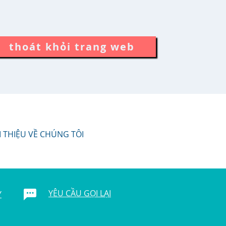
thoát khỏi trang web
I THIỆU VỀ CHÚNG TÔI
YÊU CẦU GỌI LẠI
Y