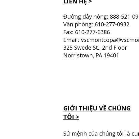
LIÊN HỆ >
Đường dây nóng: 888-521-09
Văn phòng: 610-277-0932
Fax: 610-277-6386
Email:
vscmontcopa@vscmon
325 Swede St., 2nd Floor
Norristown, PA 19401
GIỚI THIỆU VỀ CHÚNG
TÔI >
Sứ mệnh của chúng tôi là cu