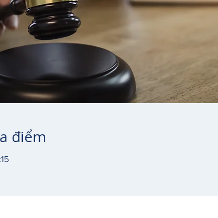
ịa điểm
:15