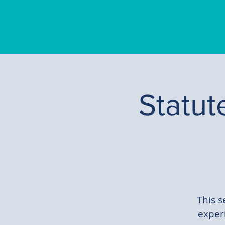
Statut
This s
exper