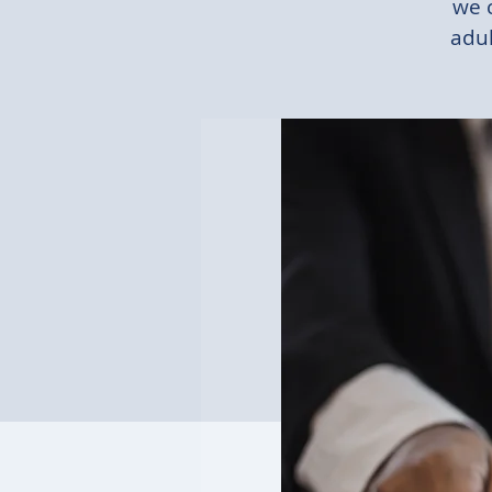
we c
adul