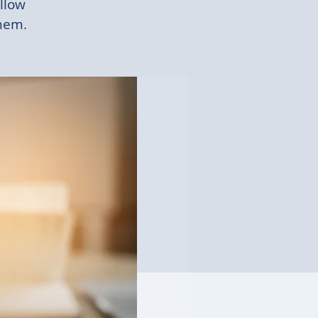
allow
them.