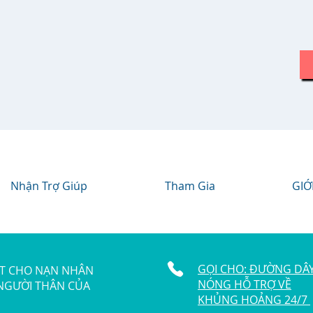
Nhận Trợ Giúp
Tham Gia
GIỚ
GỌI CHO: ĐƯỜNG DÂ
ẬT CHO NẠN NHÂN
NÓNG HỖ TRỢ VỀ
 NGƯỜI THÂN CỦA
KHỦNG HOẢNG 24/7