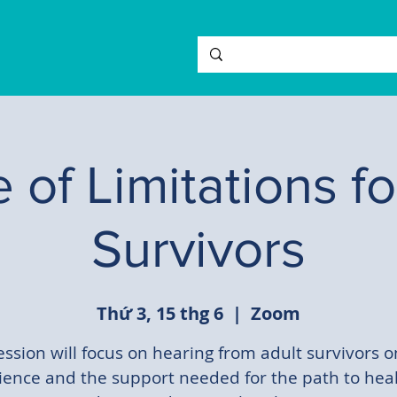
e of Limitations fo
Survivors
Thứ 3, 15 thg 6
  |  
Zoom
ession will focus on hearing from adult survivors o
ience and the support needed for the path to heal