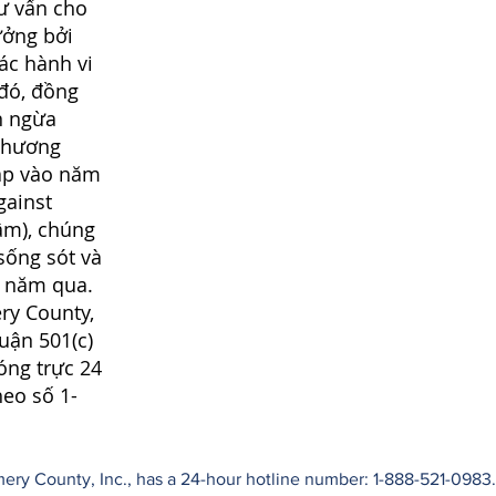
tư vấn cho
ưởng bởi
ác hành vi
 đó, đồng
n ngừa
chương
lập vào năm
gainst
âm), chúng
sống sót và
0 năm qua.
ry County,
huận 501(c)
óng trực 24
heo số 1-
ry County, Inc., has a 24-hour hotline number: 1-888-521-0983. 