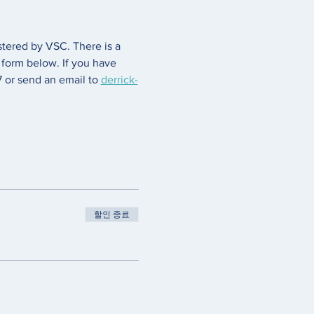
tered by VSC. There is a 
 form below. If you have 
 or send an email to 
derrick-
할인 종료