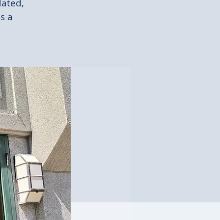
dated,
s a