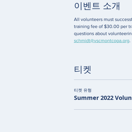
이벤트 소개
All volunteers must success
training fee of $30.00 per t
questions about volunteering
schmidt@vscmontcopa.org
.
티켓
티켓 유형
Summer 2022 Volunt