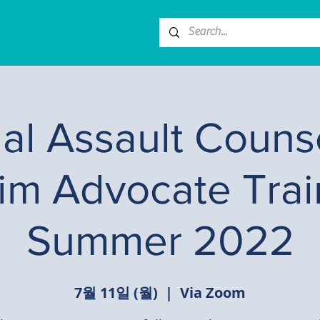
al Assault Counse
tim Advocate Trai
Summer 2022
7월 11일 (월)
  |  
Via Zoom