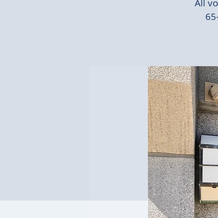
All v
65