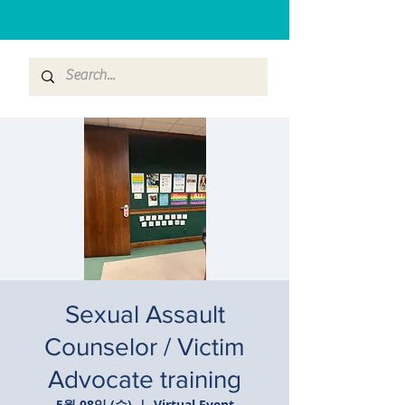
Sexual Assault
Counselor / Victim
Advocate training
5월 08일 (수)
  |  
Virtual Event