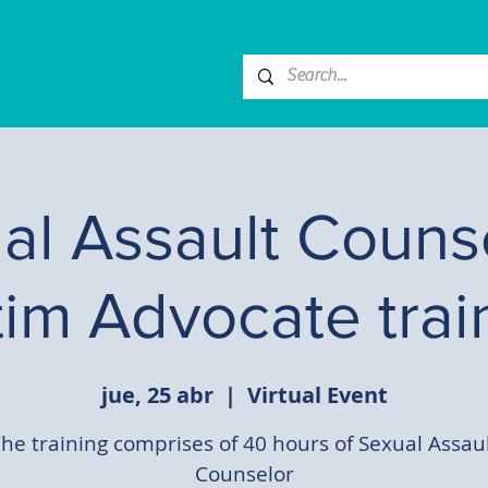
al Assault Counse
tim Advocate trai
jue, 25 abr
  |  
Virtual Event
he training comprises of 40 hours of Sexual Assau
Counselor