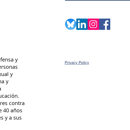
fensa y
Privacy Policy
ersonas
xual y
na y
a
ucación.
res contra
e 40 años
s y a sus