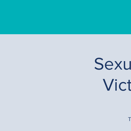
Sexu
Vic
T