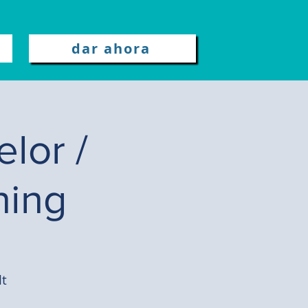
dar ahora
lor /
ning
lt